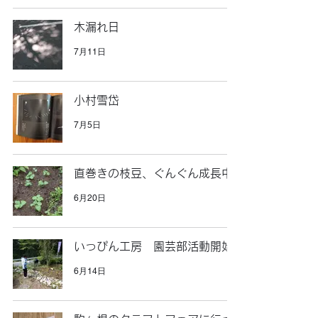
木漏れ日
7月11日
小村雪岱
7月5日
直巻きの枝豆、ぐんぐん成長中
6月20日
いっぴん工房 園芸部活動開始
6月14日