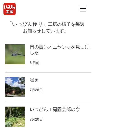
「いっぴん便り」
工房の様子を毎週
お知らせしています。
目の青いオニヤンマを見つけま
した
6 日前
猛暑
7月26日
いっぴん工房園芸部の今
7月20日