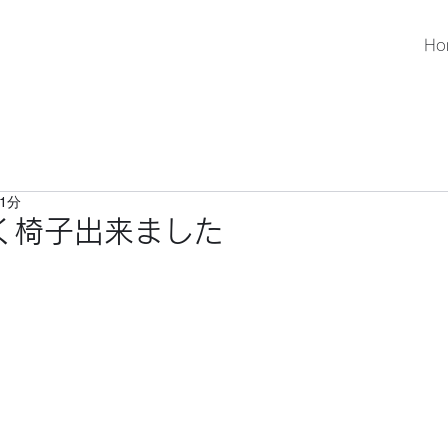
Ho
1分
く椅子出来ました