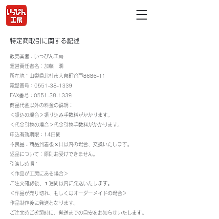
特定商取引に関する記述
販売業者：いっぴん工房
運営責任者名：加藤 潤
所在地：山梨県北杜市大泉町谷戸8686-11
電話番号：0551-38-1339
FAX番号：0551-38-1339
商品代金以外の料金の説明：
＜振込の場合＞振り込み手数料がかかります。
＜代金引換の場合＞代金引換手数料がかかります。
申込有効期限：14日間
不良品：商品到着後３日以内の場合、交換いたします。
返品について：原則お受けできません。
引渡し時期：
＜作品が工房にある場合＞
ご注文確認後、１週間以内に発送いたします。
＜作品が売り切れ、もしくはオーダーメイドの場合＞
作品制作後に発送となります。
ご注文時ご確認時に、発送までの目安をお知らせいたします。