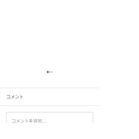
猛暑
コメント
いっぴん工房園
コメントを追加…