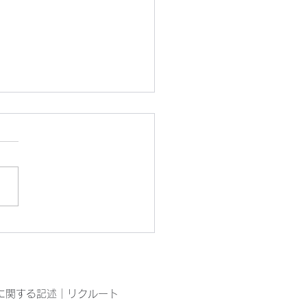
ぴん工房園芸部の今
に関する記述
｜
リクルート