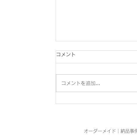
コメント
コメントを追加…
目の青いオニヤンマを見つけ
ました
オーダーメイド
｜
納品事