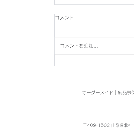
コメント
コメントを追加…
目の青いオニヤンマを見つけ
ました
オーダーメイド
｜
納品事
〒409-1502 山梨県北