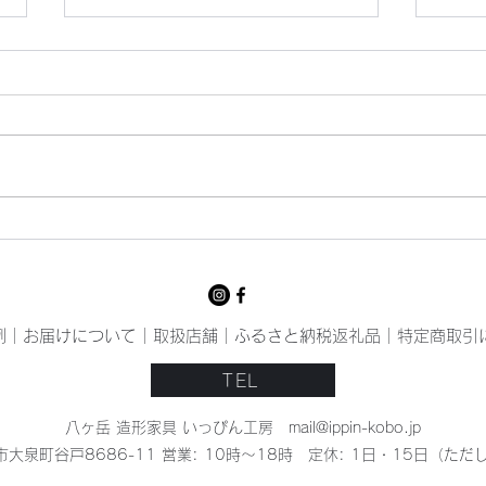
猛暑
いっ
例
｜
お届けについて
｜
取扱店舗
｜
ふるさと納税返礼品
｜
特定商取引
TEL
八ヶ岳 造形家具 いっぴん工房
mail@ippin-kobo.jp
杜市大泉町谷戸8686-11 営業: 10時〜18時 定休: 1日・15日（
Hokuto Yamanashi Japan