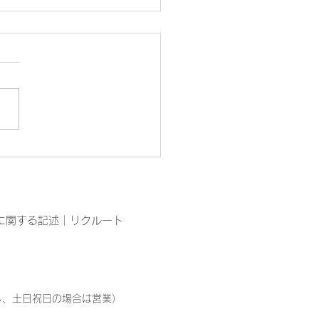
ぴん工房園芸部の今
に関する記述
｜
リクルート
ただし、土日祝日の場合は営業）