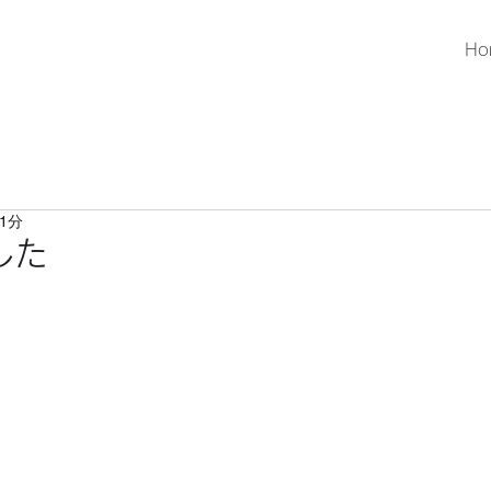
Ho
1分
した