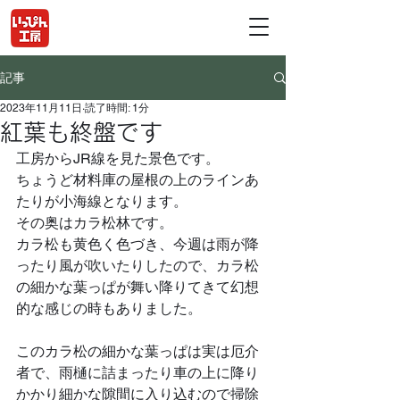
記事
2023年11月11日
読了時間: 1分
紅葉も終盤です
工房からJR線を見た景色です。
ちょうど材料庫の屋根の上のラインあ
たりが小海線となります。
その奥はカラ松林です。
カラ松も黄色く色づき、今週は雨が降
ったり風が吹いたりしたので、カラ松
の細かな葉っぱが舞い降りてきて幻想
的な感じの時もありました。
このカラ松の細かな葉っぱは実は厄介
者で、雨樋に詰まったり車の上に降り
かかり細かな隙間に入り込むので掃除