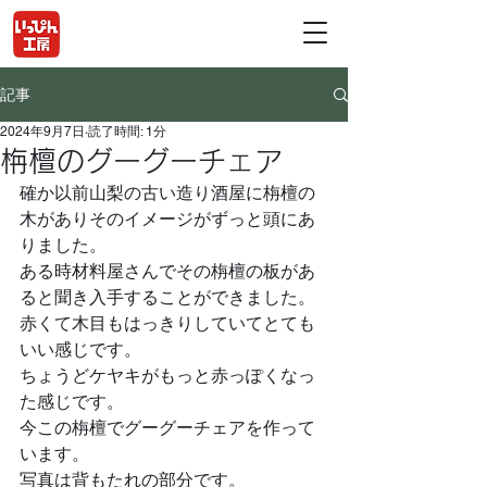
記事
2024年9月7日
読了時間: 1分
栴檀のグーグーチェア
確か以前山梨の古い造り酒屋に栴檀の
木がありそのイメージがずっと頭にあ
りました。
ある時材料屋さんでその栴檀の板があ
ると聞き入手することができました。
赤くて木目もはっきりしていてとても
いい感じです。
ちょうどケヤキがもっと赤っぽくなっ
た感じです。
今この栴檀でグーグーチェアを作って
います。
写真は背もたれの部分です。