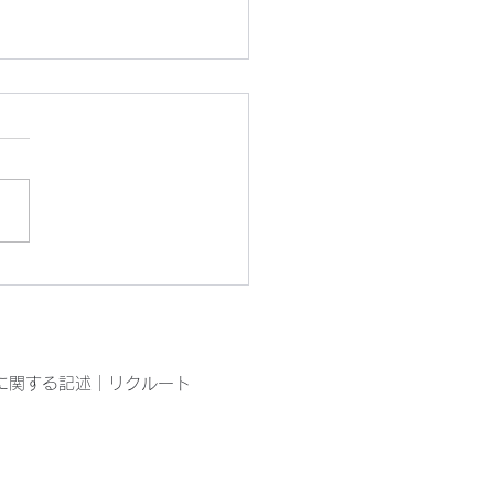
ぴん工房園芸部の今
に関する記述
｜
リクルート