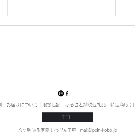
猛暑
いっ
例
｜
お届けについて
｜
取扱店舗
｜
ふるさと納税返礼品
｜
特定商取引
TEL
八ヶ岳 造形家具 いっぴん工房
mail@ippin-kobo.jp