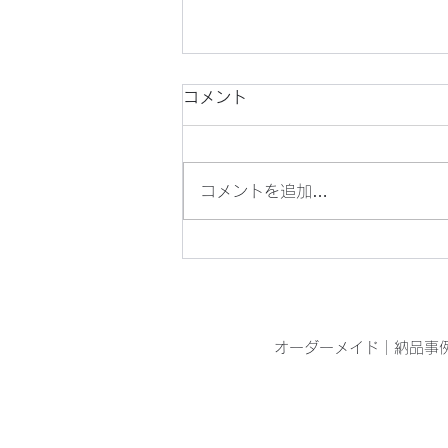
コメント
コメントを追加…
目の青いオニヤンマを見つけ
ました
オーダーメイド
｜
納品事