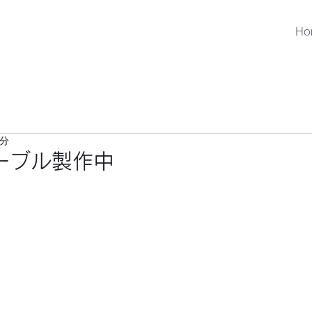
Ho
1分
ーブル製作中