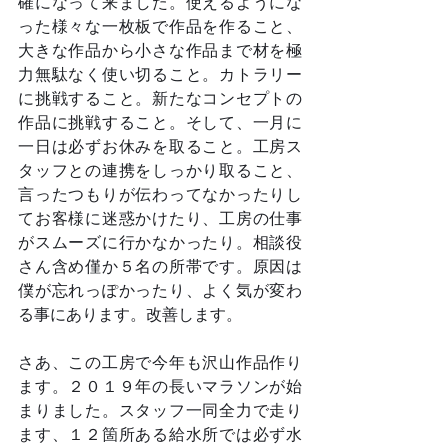
確になって来ました。使えるようにな
った様々な一枚板で作品を作ること、
大きな作品から小さな作品まで材を極
力無駄なく使い切ること。カトラリー
に挑戦すること。新たなコンセプトの
作品に挑戦すること。そして、一月に
一日は必ずお休みを取ること。工房ス
タッフとの連携をしっかり取ること、
言ったつもりが伝わってなかったりし
てお客様に迷惑かけたり、工房の仕事
がスムーズに行かなかったり。相談役
さん含め僅か５名の所帯です。原因は
僕が忘れっぽかったり、よく気が変わ
る事にあります。改善します。
さあ、この工房で今年も沢山作品作り
ます。２０１９年の長いマラソンが始
まりました。スタッフ一同全力で走り
ます、１２箇所ある給水所では必ず水