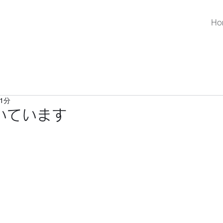
Ho
1分
いています