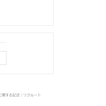
ぴん工房園芸部の今
に関する記述
｜
リクルート