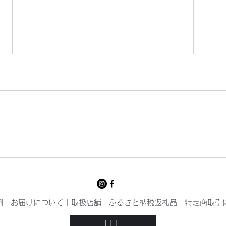
猛暑
いっ
例
｜
お届けについて
｜
取扱店舗
｜
ふるさと納税返礼品
｜
特定商取引
TEL