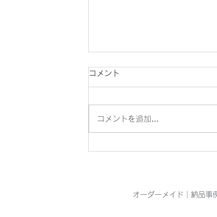
コメント
コメントを追加…
目の青いオニヤンマを見つけ
ました
オーダーメイド
｜
納品事