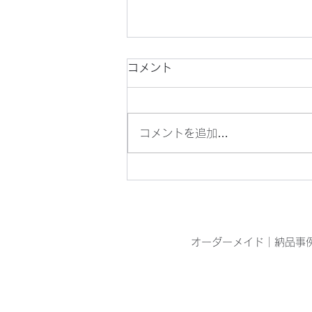
コメント
コメントを追加…
目の青いオニヤンマを見つけ
ました
オーダーメイド
｜
納品事