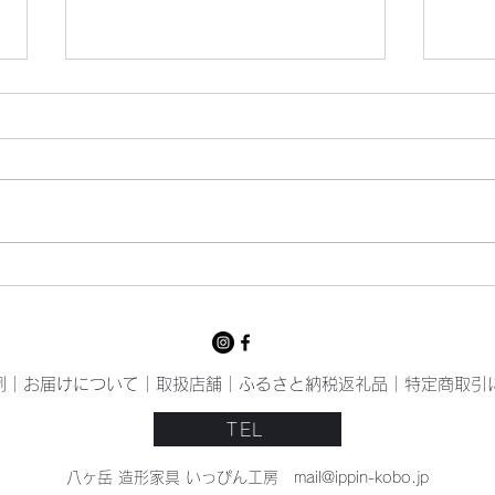
猛暑
いっ
例
｜
お届けについて
｜
取扱店舗
｜
ふるさと納税返礼品
｜
特定商取引
TEL
八ヶ岳 造形家具 いっぴん工房
mail@ippin-kobo.jp