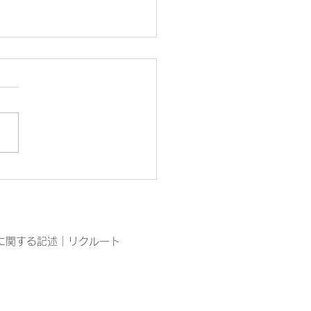
ぴん工房園芸部の今
に関する記述
｜
リクルート