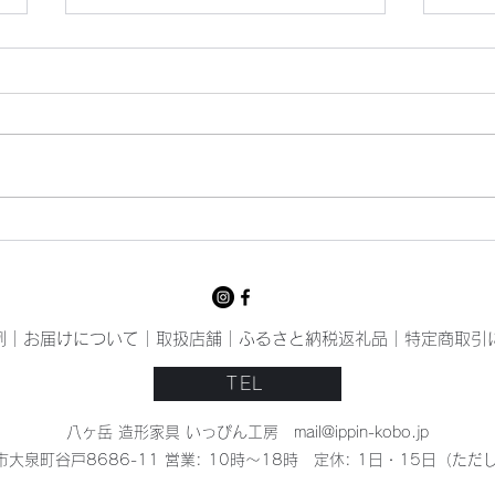
猛暑
いっ
例
｜
お届けについて
｜
取扱店舗
｜
ふるさと納税返礼品
｜
特定商取引
TEL
八ヶ岳 造形家具 いっぴん工房
mail@ippin-kobo.jp
杜市大泉町谷戸8686-11 営業: 10時〜18時 定休: 1日・15日（
Hokuto Yamanashi Japan