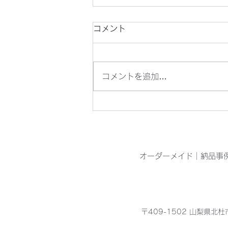
コメント
コメントを追加…
目の青いオニヤンマを見つけ
ました
オーダーメイド
｜
納品事
〒409-1502 山梨県北