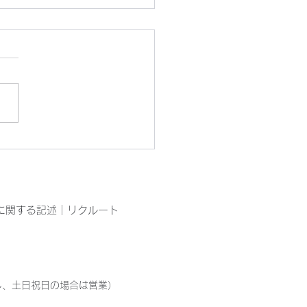
ぴん工房園芸部の今
に関する記述
｜
リクルート
ただし、土日祝日の場合は営業）