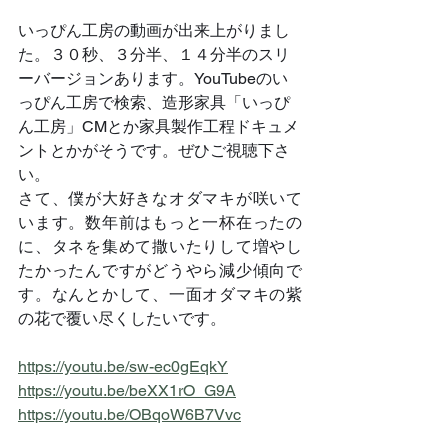
いっぴん工房の動画が出来上がりまし
た。３０秒、３分半、１４分半のスリ
ーバージョンあります。YouTubeのい
っぴん工房で検索、造形家具「いっぴ
ん工房」CMとか家具製作工程ドキュメ
ントとかがそうです。ぜひご視聴下さ
い。
さて、僕が大好きなオダマキが咲いて
います。数年前はもっと一杯在ったの
に、タネを集めて撒いたりして増やし
たかったんですがどうやら減少傾向で
す。なんとかして、一面オダマキの紫
の花で覆い尽くしたいです。
https://youtu.be/sw-ec0gEqkY
https://youtu.be/beXX1rO_G9A
https://youtu.be/OBqoW6B7Vvc