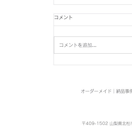
コメント
コメントを追加…
目の青いオニヤンマを見つけ
ました
オーダーメイド
｜
納品事
〒409-1502 山梨県北