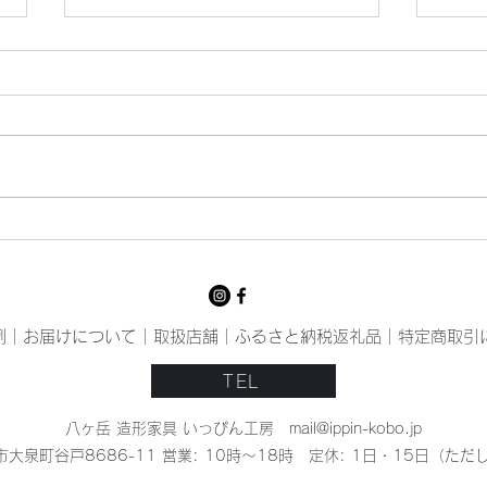
猛暑
いっ
例
｜
お届けについて
｜
取扱店舗
｜
ふるさと納税返礼品
｜
特定商取引
TEL
八ヶ岳 造形家具 いっぴん工房
mail@ippin-kobo.jp
杜市大泉町谷戸8686-11 営業: 10時〜18時 定休: 1日・15日（
Hokuto Yamanashi Japan