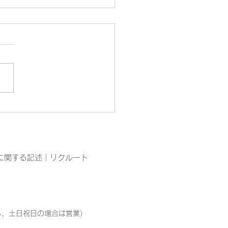
ぴん工房園芸部の今
に関する記述
｜
リクルート
ただし、土日祝日の場合は営業）